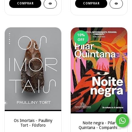
10
%
OFF
Os Imortais - Paulliny
Noite negra - Pilar
Tort - Fósforo
Quintana - Companhia