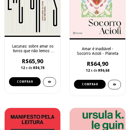
Lacunas: sobre amar os
Amar é inadiável -
livros que não lemos -
Socorro Acioli - Planeta
Felipe Charbel - Relicário
R$65,90
R$64,90
12
x de
R$6,78
12
x de
R$6,68