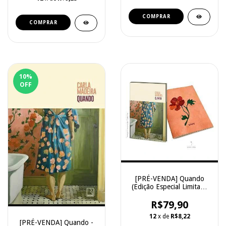
10
%
OFF
[PRÉ-VENDA] Quando
(Edição Especial Limitada
+ Brinde) - Carla Madeira
R$79,90
- Record
12
x de
R$8,22
[PRÉ-VENDA] Quando -