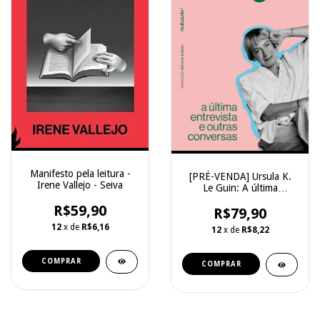
Manifesto pela leitura -
[PRÉ-VENDA] Ursula K.
Irene Vallejo - Seiva
Le Guin: A última
entrevista e outras
R$59,90
conversas - Ursula K. Le
R$79,90
Guin - Relicário
12
x de
R$6,16
12
x de
R$8,22