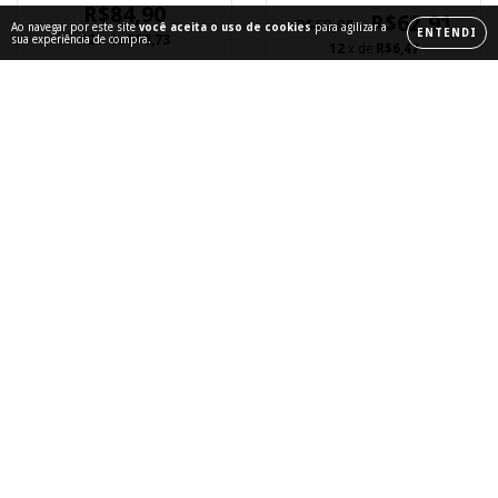
das Letras
R$84,90
R$62,91
R$69,90
Ao navegar por este site
você aceita o uso de cookies
para agilizar a
ENTENDI
12
x de
R$8,73
sua experiência de compra.
12
x de
R$6,47