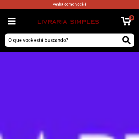
venha como você é
0