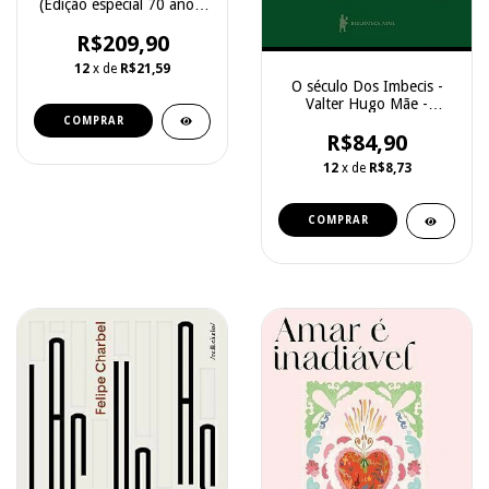
(Edição especial 70 anos)
- João Guimarães Rosa -
Companhia das Letras
R$209,90
12
x de
R$21,59
O século Dos Imbecis -
Valter Hugo Mãe -
Biblioteca Azul
R$84,90
12
x de
R$8,73