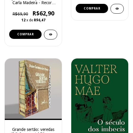
Carla Madeira - Record
[Comum]
R$62,90
R$69,90
12
x de
R$6,47
Grande sertão: veredas