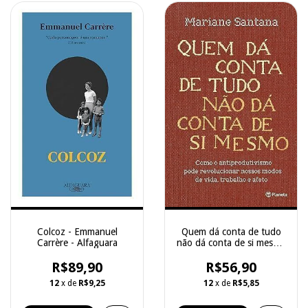
Colcoz - Emmanuel
Quem dá conta de tudo
Carrère - Alfaguara
não dá conta de si mesmo
- Mariane Santana -
R$89,90
R$56,90
Planeta
12
x de
R$9,25
12
x de
R$5,85