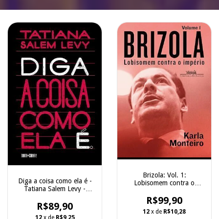
Brizola: Vol. 1:
Diga a coisa como ela é -
Lobisomem contra o
Tatiana Salem Levy -
império - Karla Monteiro -
Tinta da China
Companhia das Letras
R$99,90
R$89,90
12
x de
R$10,28
12
x de
R$9,25