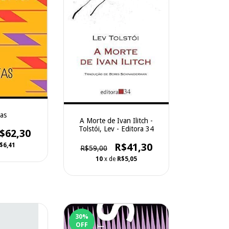
as
A Morte de Ivan Ilitch -
Tolstói, Lev - Editora 34
$62,30
R$41,30
$6,41
R$59,00
10
x de
R$5,05
30
%
OFF