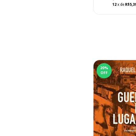
12
x de
R$5,3
20
%
OFF