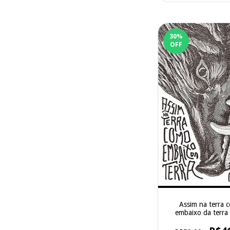
30
%
OFF
Assim na terra 
embaixo da terra
Paula Maia - Re