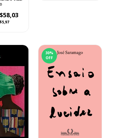
to
$58,03
$5,97
30
%
OFF