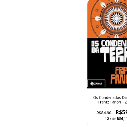
Os Condenados Da 
Frantz Fanon - 
R$5
R$84,90
12
x de
R$6,1