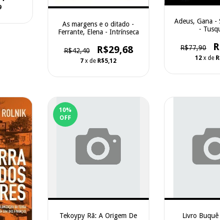
9
Adeus, Gana - S
As margens e o ditado -
- Tusq
Ferrante, Elena - Intrínseca
R
R$29,68
R$77,90
R$42,40
12
x de
R
7
x de
R$5,12
10
%
OFF
Tekoypy Rã: A Origem De
Livro Buquê 