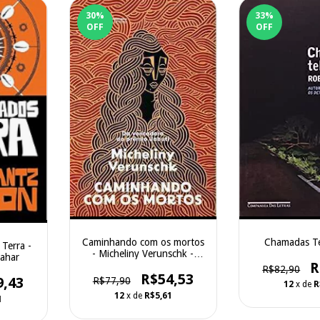
30
%
33
%
OFF
OFF
Caminhando com os mortos
Chamadas Te
Terra -
- Micheliny Verunschk -
Zahar
Companhia das Letras
R
R$82,90
R$54,53
9,43
R$77,90
12
x de
R
12
x de
R$5,61
1