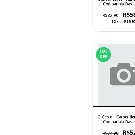
Companhia Das L
R$5
R$82,90
12
x de
R$5,9
30
%
OFF
O Cerco - Carpentier
Companhia Das L
R$5
R$74,90