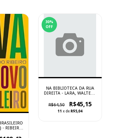
30
%
OFF
NA BIBLIOTECA DA RUA
DIREITA - LARA, WALTER -
ABACATTE
R$45,15
R$64,50
11
x de
R$5,04
BRASILEIRO
 - RIBEIRO,
- Alfaguara