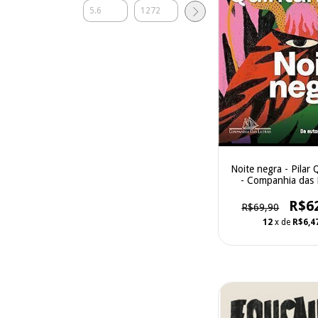
Noite negra - Pilar 
- Companhia das 
R$6
R$69,90
12
x de
R$6,4