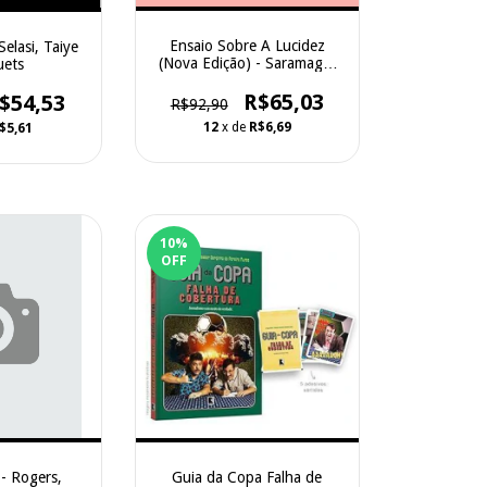
Ensaio Sobre A Lucidez
elasi, Taiye
(Nova Edição) - Saramago,
uets
José - Companhia das Letras
R$65,03
$54,53
R$92,90
12
x de
R$6,69
$5,61
10
%
OFF
- Rogers,
Guia da Copa Falha de