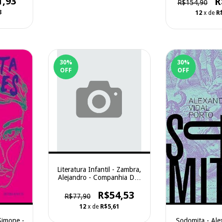
1,93
R
R$154,90
3
12
x de
R
30
%
30
%
OFF
OFF
Literatura Infantil - Zambra,
Alejandro - Companhia Das
Letras
R$54,53
R$77,90
12
x de
R$5,61
Sodomita - Ale
Simone -