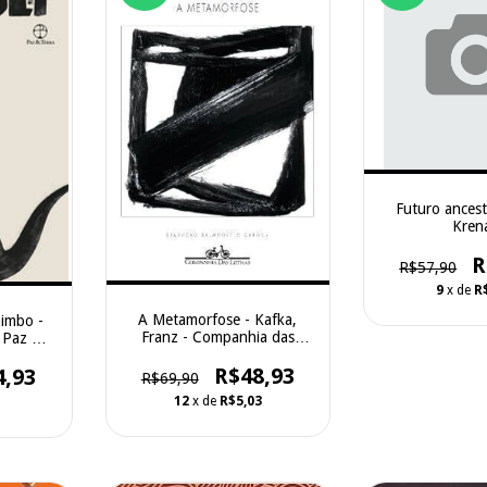
Futuro ancestr
Kren
R
R$57,90
9
x de
R
A Metamorfose - Kafka,
himbo -
Franz - Companhia das
? Paz &
Letras
R$48,93
4,93
R$69,90
12
x de
R$5,03