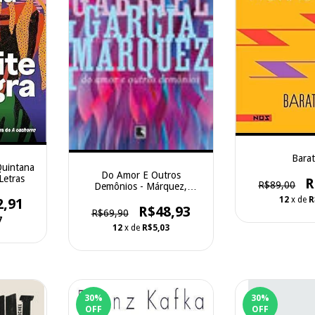
Barat
Quintana
Do Amor E Outros
Letras
R
R$89,00
Demônios - Márquez,
Gabriel García - Record
12
x de
R
2,91
R$48,93
R$69,90
7
12
x de
R$5,03
30
%
30
%
OFF
OFF