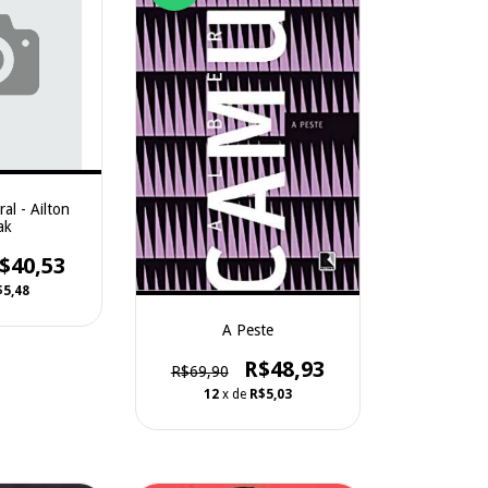
al - Ailton
ak
$40,53
$5,48
A Peste
R$48,93
R$69,90
12
x de
R$5,03