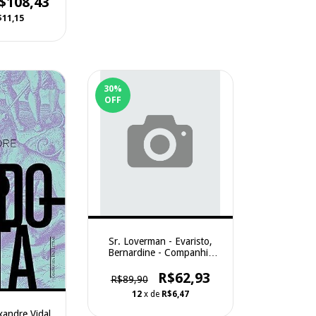
$108,43
$11,15
30
%
OFF
Sr. Loverman - Evaristo,
Bernardine - Companhia
das Letras
R$62,93
R$89,90
12
x de
R$6,47
xandre Vidal