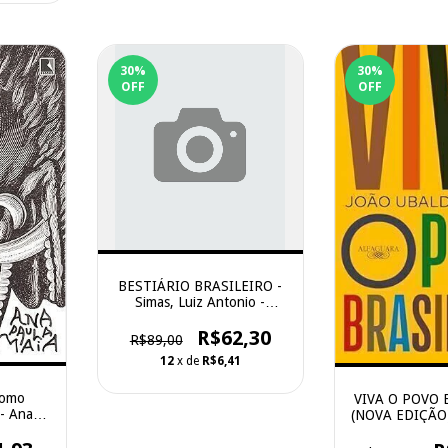
30
%
30
%
OFF
OFF
BESTIÁRIO BRASILEIRO -
Simas, Luiz Antonio -
BAZAR DO TEMPO
R$62,30
R$89,00
12
x de
R$6,41
como
VIVA O POVO 
 - Ana
(NOVA EDIÇÃO)
cord
JOAO UBALDO 