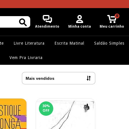
0
Atendimento
Minha conta
Meu carrinho
te
Livre Literatura
Escrita Matinal
Saldão Simples
Vem Pra Livraria
30
%
OFF