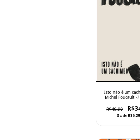
Isto não é um cac
Michel Foucault -
Terra
R$3
R$49,90
8
x de
R$5,29