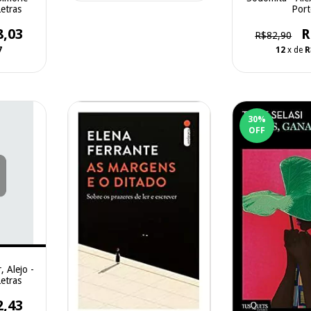
Por
etras
R
8,03
R$82,90
12
x de
R
7
30
%
OFF
, Alejo -
etras
2,43