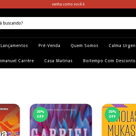
venha como você é
Lançamentos
Pré-Venda
Quem Somos
Calma Urgen
manuel Carrère
Casa Matinas
Boitempo Com Desconto
30
%
30
%
OFF
OFF