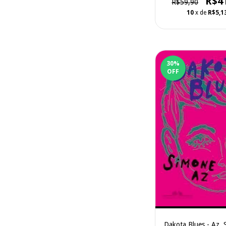
R$4
R$59,90
10
x de
R$5,1
30
%
OFF
Dakota Blues - Az, 