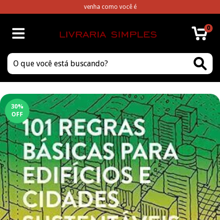
venha como você é
0
30
%
OFF