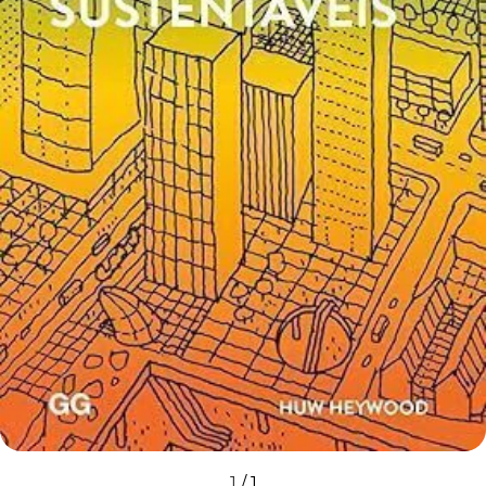
1
/
1