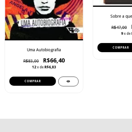
Sobre a que
R$47,00
9
x de
Uma Autobiografia
R$66,40
R$83,00
12
x de
R$6,83