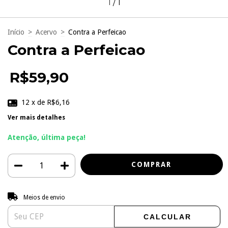
1
/
1
Início
>
Acervo
>
Contra a Perfeicao
Contra a Perfeicao
R$59,90
12
x de
R$6,16
Ver mais detalhes
Atenção, última peça!
Entregas para o CEP:
ALTERAR CEP
Meios de envio
CALCULAR