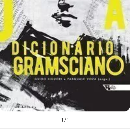
1
/
1