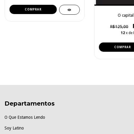
O capital 
R$125,00
12
x de
Departamentos
O Que Estamos Lendo
Soy Latino