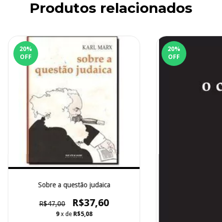
Produtos relacionados
20
%
20
%
OFF
OFF
Sobre a questão judaica
R$37,60
R$47,00
9
x de
R$5,08