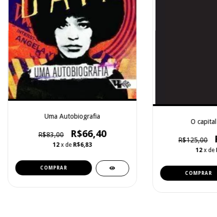
Uma Autobiografia
O capital 
R$66,40
R$83,00
R$125,00
12
x de
R$6,83
12
x de