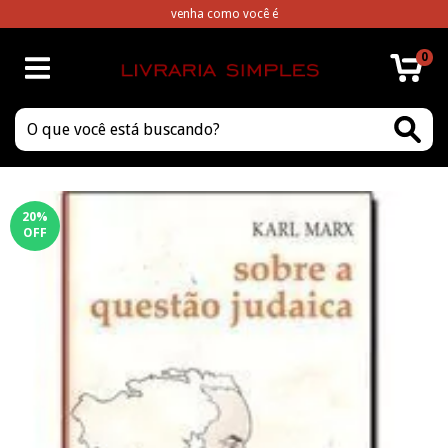
venha como você é
0
20
%
OFF