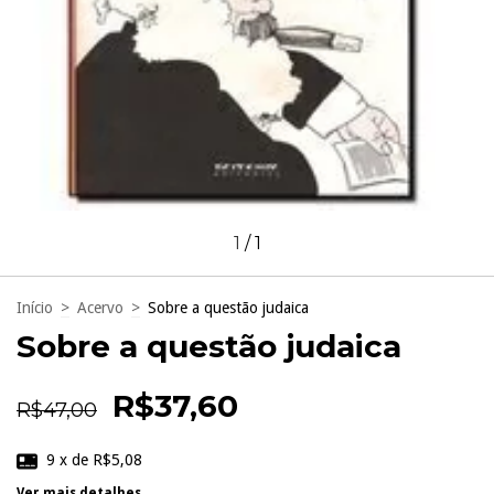
1
/
1
Início
>
Acervo
>
Sobre a questão judaica
Sobre a questão judaica
R$37,60
R$47,00
9
x de
R$5,08
Ver mais detalhes