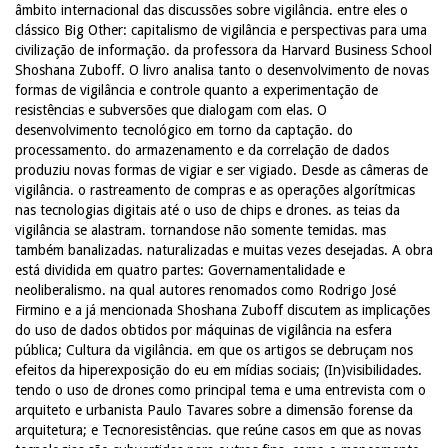
âmbito internacional das discussões sobre vigilância. entre eles o
clássico Big Other: capitalismo de vigilância e perspectivas para uma
civilização de informação. da professora da Harvard Business School
Shoshana Zuboff. O livro analisa tanto o desenvolvimento de novas
formas de vigilância e controle quanto a experimentação de
resistências e subversões que dialogam com elas. O
desenvolvimento tecnológico em torno da captação. do
processamento. do armazenamento e da correlação de dados
produziu novas formas de vigiar e ser vigiado. Desde as câmeras de
vigilância. o rastreamento de compras e as operações algorítmicas
nas tecnologias digitais até o uso de chips e drones. as teias da
vigilância se alastram. tornandose não somente temidas. mas
também banalizadas. naturalizadas e muitas vezes desejadas. A obra
está dividida em quatro partes: Governamentalidade e
neoliberalismo. na qual autores renomados como Rodrigo José
Firmino e a já mencionada Shoshana Zuboff discutem as implicações
do uso de dados obtidos por máquinas de vigilância na esfera
pública; Cultura da vigilância. em que os artigos se debruçam nos
efeitos da hiperexposição do eu em mídias sociais; (In)visibilidades.
tendo o uso de drones como principal tema e uma entrevista com o
arquiteto e urbanista Paulo Tavares sobre a dimensão forense da
arquitetura; e Tecnoresistências. que reúne casos em que as novas