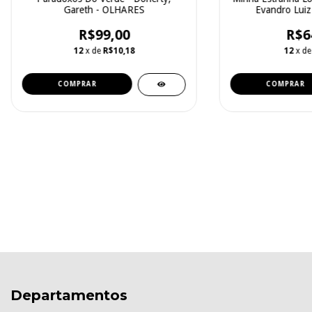
Gareth - OLHARES
Evandro Luiz
R$99,00
R$6
12
x de
R$10,18
12
x d
Departamentos