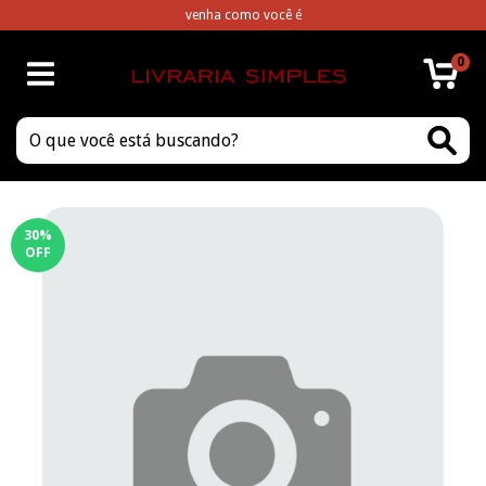
venha como você é
0
30
%
OFF