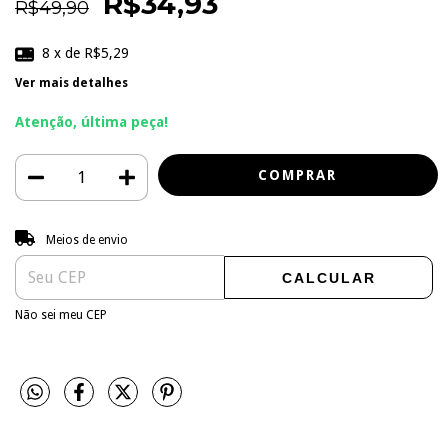
R$34,93
R$49,90
8
x de
R$5,29
Ver mais detalhes
Atenção, última peça!
Entregas para o CEP:
ALTERAR CEP
Meios de envio
CALCULAR
Não sei meu CEP