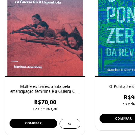
Mulheres Livres: a luta pela
O Ponto Zero
emancipação feminina e a Guerra Civil
Espanhola
R$9
R$70,00
12
x d
12
x de
R$7,20