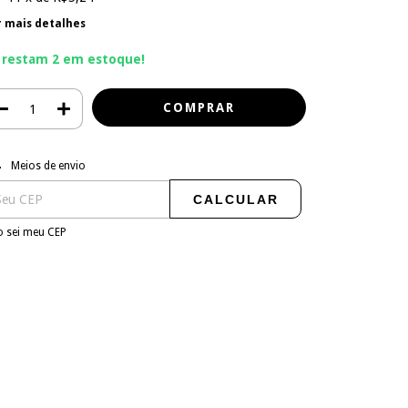
r mais detalhes
 restam
2
em estoque!
regas para o CEP:
ALTERAR CEP
Meios de envio
CALCULAR
 sei meu CEP