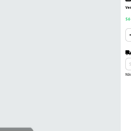
Ve
Só
Ent
Não