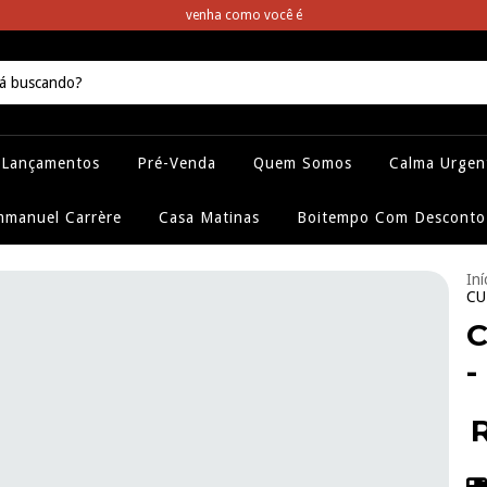
venha como você é
Lançamentos
Pré-Venda
Quem Somos
Calma Urgen
manuel Carrère
Casa Matinas
Boitempo Com Desconto
Iní
CU
C
-