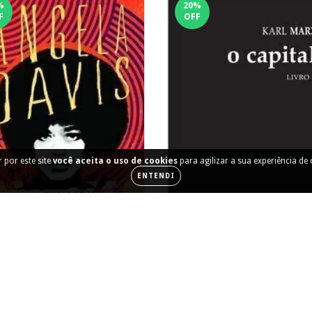
%
20
%
F
OFF
 por este site
você aceita o uso de cookies
para agilizar a sua experiência de
ENTENDI
Uma Autobiografia
O capital [Livro II]
R$66,40
R$83,00
R$100,00
12
x de
R$6,83
R$125,00