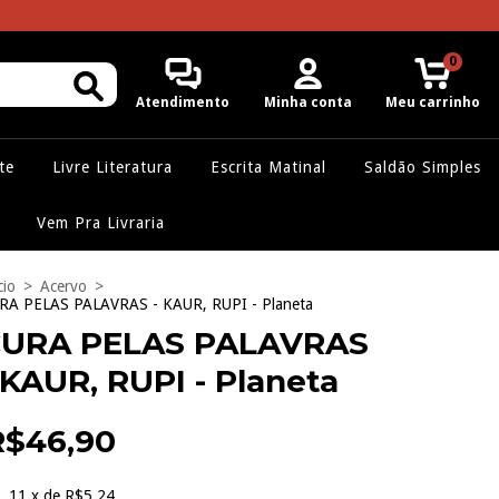
0
Atendimento
Minha conta
Meu carrinho
te
Livre Literatura
Escrita Matinal
Saldão Simples
Vem Pra Livraria
cio
>
Acervo
>
RA PELAS PALAVRAS - KAUR, RUPI - Planeta
URA PELAS PALAVRAS
 KAUR, RUPI - Planeta
R$46,90
11
x de
R$5,24