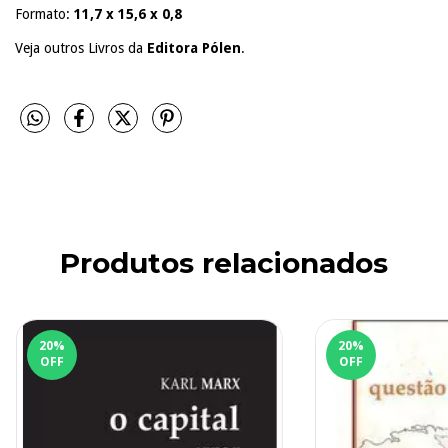
Formato:
11,7 x 15,6 x 0,8
Veja outros Livros da
Editora Pólen
.
Produtos relacionados
20
%
20
%
OFF
OFF