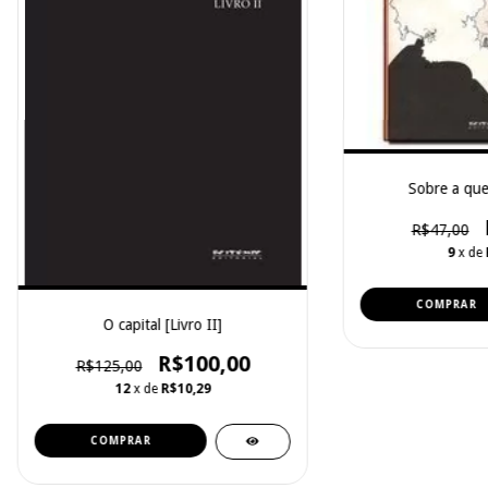
Sobre a que
R$47,00
9
x de
O capital [Livro II]
R$100,00
R$125,00
12
x de
R$10,29