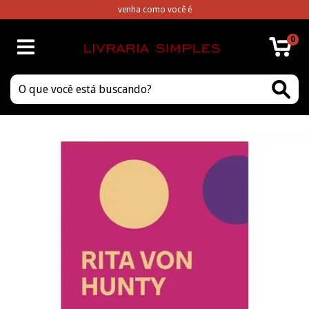
venha como você é
0