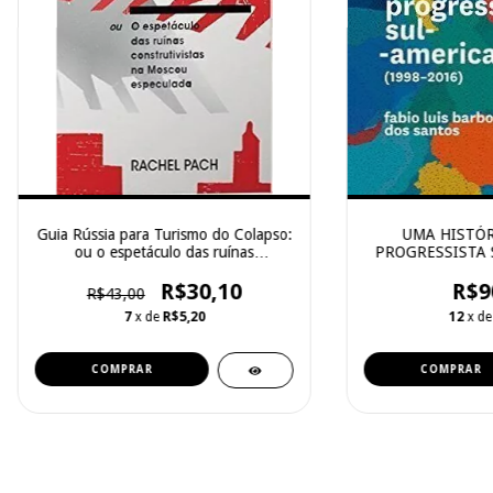
UMA HISTÓR
Guia Rússia para Turismo do Colapso:
PROGRESSISTA 
ou o espetáculo das ruínas
construtivistas na Moscou especulada
R$9
R$30,10
R$43,00
12
x d
7
x de
R$5,20