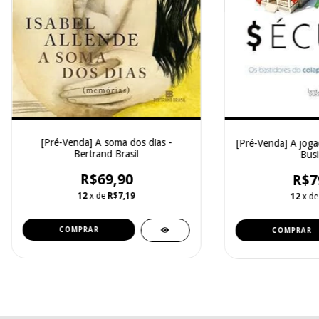
[Pré-Venda] A soma dos dias -
[Pré-Venda] A joga
Bertrand Brasil
Busi
R$69,90
R$7
12
x de
R$7,19
12
x d