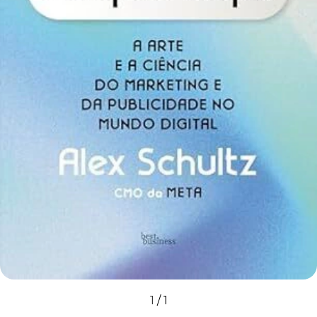
1
/
1