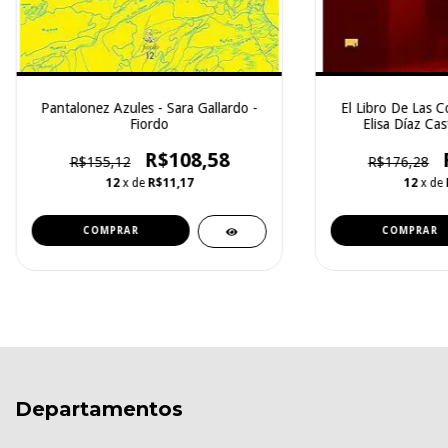
Pantalonez Azules - Sara Gallardo -
El Libro De Las C
Fiordo
Elisa Díaz Cas
R$108,58
R$155,12
R$176,28
12
x de
R$11,17
12
x de
Departamentos