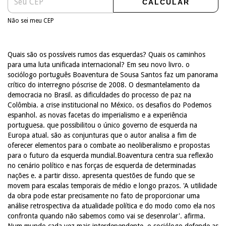
CALCULAR
Não sei meu CEP
Quais são os possíveis rumos das esquerdas? Quais os caminhos
para uma luta unificada internacional? Em seu novo livro. o
sociólogo português Boaventura de Sousa Santos faz um panorama
crítico do interregno póscrise de 2008. O desmantelamento da
democracia no Brasil. as dificuldades do processo de paz na
Colômbia. a crise institucional no México. os desafios do Podemos
espanhol. as novas facetas do imperialismo e a experiência
portuguesa. que possibilitou o único governo de esquerda na
Europa atual. são as conjunturas que o autor analisa a fim de
oferecer elementos para o combate ao neoliberalismo e propostas
para o futuro da esquerda mundial.Boaventura centra sua reflexão
no cenário político e nas forças de esquerda de determinadas
nações e. a partir disso. apresenta questões de fundo que se
movem para escalas temporais de médio e longo prazos. 'A utilidade
da obra pode estar precisamente no fato de proporcionar uma
análise retrospectiva da atualidade política e do modo como ela nos
confronta quando não sabemos como vai se desenrolar'. afirma.
Num mundo cada vez mais interdependente. o sociólogo defende as