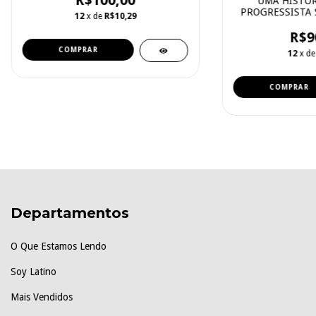
R$100,00
UMA HISTÓR
PROGRESSISTA 
12
x de
R$10,29
R$9
12
x d
Departamentos
O Que Estamos Lendo
Soy Latino
Mais Vendidos