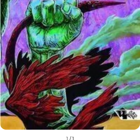
1
/
1