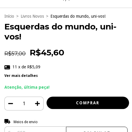
Início
>
Livros Novos
>
Esquerdas do mundo, uni-vos!
Esquerdas do mundo, uni-
vos!
R$45,60
R$57,00
11
x de
R$5,09
Ver mais detalhes
Atenção, última peça!
Entregas para o CEP:
ALTERAR CEP
Meios de envio