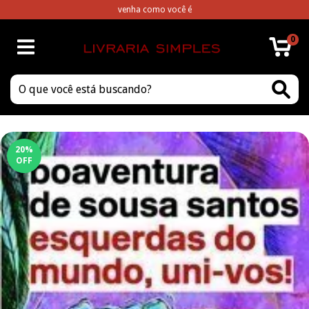
venha como você é
0
20
%
OFF