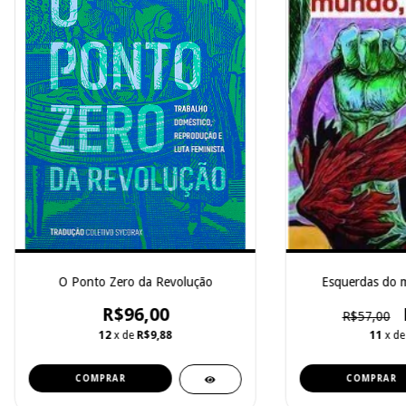
O Ponto Zero da Revolução
Esquerdas do m
R$96,00
R$57,00
12
x de
R$9,88
11
x d