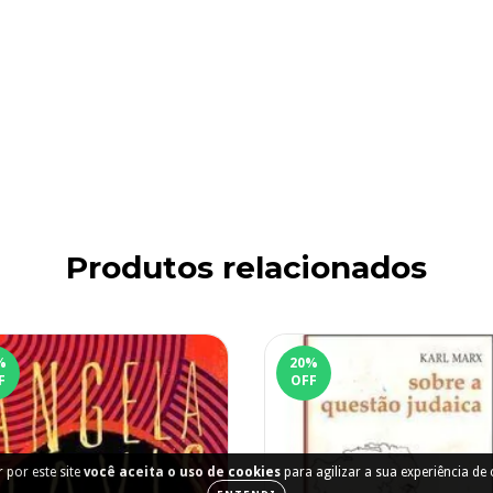
Produtos relacionados
%
20
%
F
OFF
 por este site
você aceita o uso de cookies
para agilizar a sua experiência de