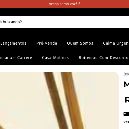
venha como você é
Lançamentos
Pré-Venda
Quem Somos
Calma Urgen
manuel Carrère
Casa Matinas
Boitempo Com Desconto
Iní
M
Ve