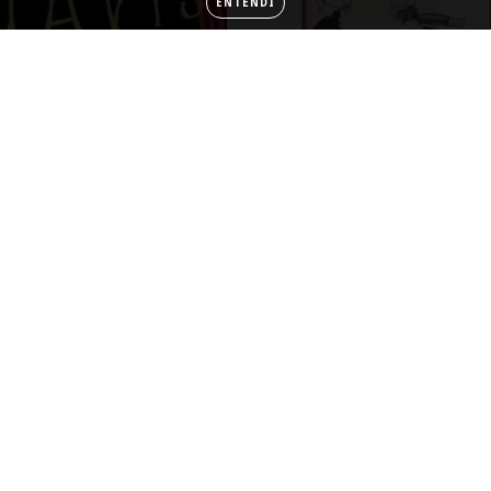
ENTENDI
Sobre a questão judaica
R$37,60
R$47,00
9
x de
R$5,08
Uma Autobiografia
R$66,40
R$83,00
12
x de
R$6,83