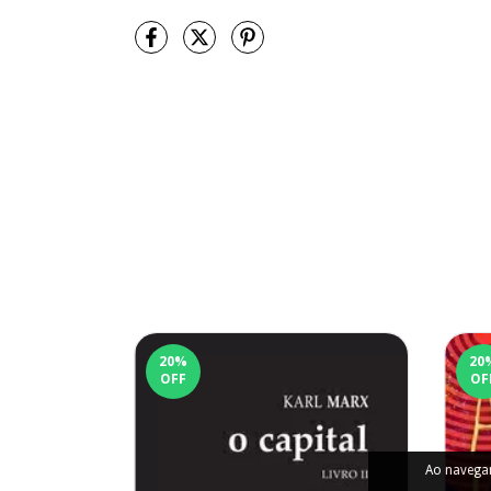
20
%
20
OFF
OF
Ao navegar