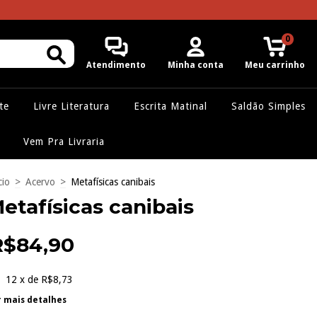
0
Atendimento
Minha conta
Meu carrinho
te
Livre Literatura
Escrita Matinal
Saldão Simples
Vem Pra Livraria
cio
>
Acervo
>
Metafísicas canibais
etafísicas canibais
R$84,90
12
x de
R$8,73
r mais detalhes