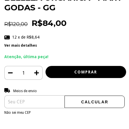
GODAS - GG
R$84,00
R$120,00
12
x de
R$8,64
Ver mais detalhes
Atenção, última peça!
Entregas para o CEP:
ALTERAR CEP
Meios de envio
CALCULAR
Não sei meu CEP