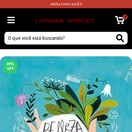
venha como você é
0
30
%
OFF