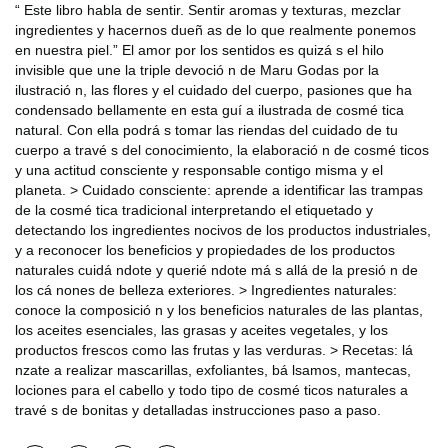
“ Este libro habla de sentir. Sentir aromas y texturas, mezclar
ingredientes y hacernos dueñ as de lo que realmente ponemos
en nuestra piel.” El amor por los sentidos es quizá s el hilo
invisible que une la triple devoció n de Maru Godas por la
ilustració n, las flores y el cuidado del cuerpo, pasiones que ha
condensado bellamente en esta guí a ilustrada de cosmé tica
natural. Con ella podrá s tomar las riendas del cuidado de tu
cuerpo a travé s del conocimiento, la elaboració n de cosmé ticos
y una actitud consciente y responsable contigo misma y el
planeta. > Cuidado consciente: aprende a identificar las trampas
de la cosmé tica tradicional interpretando el etiquetado y
detectando los ingredientes nocivos de los productos industriales,
y a reconocer los beneficios y propiedades de los productos
naturales cuidá ndote y querié ndote má s allá de la presió n de
los cá nones de belleza exteriores. > Ingredientes naturales:
conoce la composició n y los beneficios naturales de las plantas,
los aceites esenciales, las grasas y aceites vegetales, y los
productos frescos como las frutas y las verduras. > Recetas: lá
nzate a realizar mascarillas, exfoliantes, bá lsamos, mantecas,
lociones para el cabello y todo tipo de cosmé ticos naturales a
travé s de bonitas y detalladas instrucciones paso a paso.