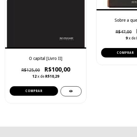
Sobre a que
R$47,00
9
x de
O capital [Livro II]
R$100,00
R$125,00
12
x de
R$10,29