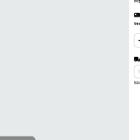
R
Ve
Ent
Não