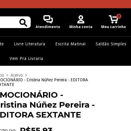
0
Atendimento
Minha conta
Meu carrinho
te
Livre Literatura
Escrita Matinal
Saldão Simples
Vem Pra Livraria
cio
>
Acervo
>
OCIONÁRIO - Cristina Núñez Pereira - EDITORA
XTANTE
MOCIONÁRIO -
ristina Núñez Pereira -
DITORA SEXTANTE
R$55,93