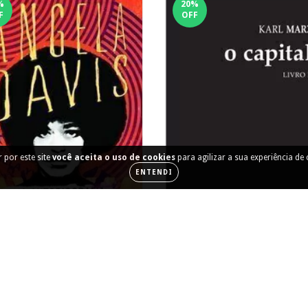
%
20
%
F
OFF
 por este site
você aceita o uso de cookies
para agilizar a sua experiência de
ENTENDI
Uma Autobiografia
O capital [Livro II]
R$66,40
R$83,00
R$100,00
12
x de
R$6,83
R$125,00