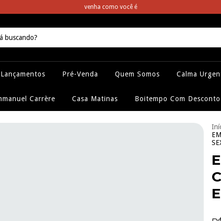
venha como você é
Lançamentos
Pré-Venda
Quem Somos
Calma Urgen
manuel Carrère
Casa Matinas
Boitempo Com Desconto
Iní
EM
SE
E
C
E