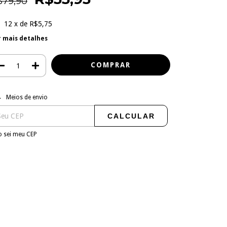
$79,90
12
x de
R$5,75
r mais detalhes
regas para o CEP:
ALTERAR CEP
Meios de envio
CALCULAR
 sei meu CEP