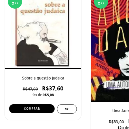
OFF
OFF
Sobre a questão judaica
R$37,60
R$47,00
9
x de
R$5,08
Uma Auto
R$83,00
12
x d