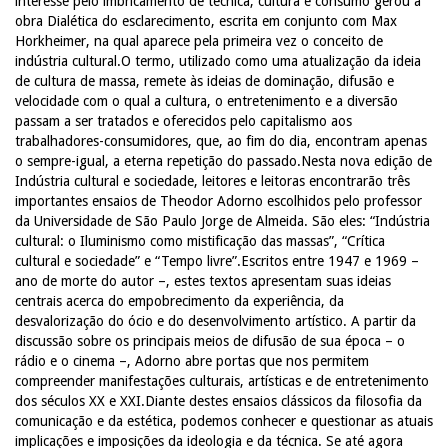
interesse pelo imbricamento de técnica, cultura e consumo gerou a
obra Dialética do esclarecimento, escrita em conjunto com Max
Horkheimer, na qual aparece pela primeira vez o conceito de
indústria cultural.O termo, utilizado como uma atualização da ideia
de cultura de massa, remete às ideias de dominação, difusão e
velocidade com o qual a cultura, o entretenimento e a diversão
passam a ser tratados e oferecidos pelo capitalismo aos
trabalhadores-consumidores, que, ao fim do dia, encontram apenas
o sempre-igual, a eterna repetição do passado.Nesta nova edição de
Indústria cultural e sociedade, leitores e leitoras encontrarão três
importantes ensaios de Theodor Adorno escolhidos pelo professor
da Universidade de São Paulo Jorge de Almeida. São eles: “Indústria
cultural: o Iluminismo como mistificação das massas”, “Crítica
cultural e sociedade” e “Tempo livre”.Escritos entre 1947 e 1969 –
ano de morte do autor –, estes textos apresentam suas ideias
centrais acerca do empobrecimento da experiência, da
desvalorização do ócio e do desenvolvimento artístico. A partir da
discussão sobre os principais meios de difusão de sua época – o
rádio e o cinema –, Adorno abre portas que nos permitem
compreender manifestações culturais, artísticas e de entretenimento
dos séculos XX e XXI.Diante destes ensaios clássicos da filosofia da
comunicação e da estética, podemos conhecer e questionar as atuais
implicações e imposições da ideologia e da técnica. Se até agora