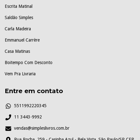
Escrita Matinal
Saldão Simples
Carla Madeira
Emmanuel Carrère
Casa Matinas
Boitempo Com Desconto
Vem Pra Livraria
Entre em contato
5511992220345
11 3443-9992
vendas@simpleslivros.com.br
Rua Rocha, 259 - Casinha Azul - Bela Vista, São Paulo/SP CEP