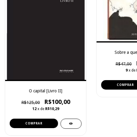
Sobre a que
R$47,00
9
x de
O capital [Livro II]
R$100,00
R$125,00
12
x de
R$10,29