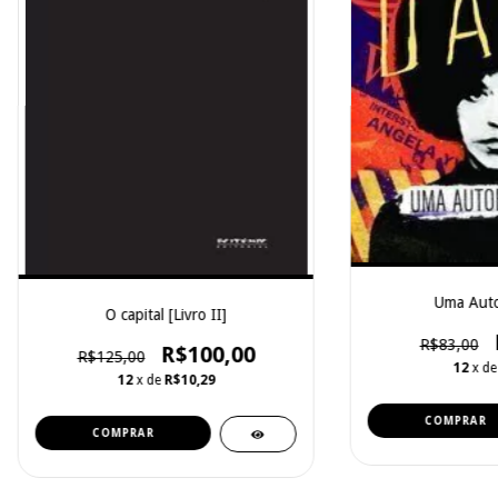
Uma Auto
O capital [Livro II]
R$83,00
R$100,00
R$125,00
12
x d
12
x de
R$10,29