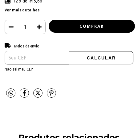
12
x de
R$5,66
Ver mais detalhes
Entregas para o CEP:
ALTERAR CEP
Meios de envio
CALCULAR
Não sei meu CEP
Produtos relacionados