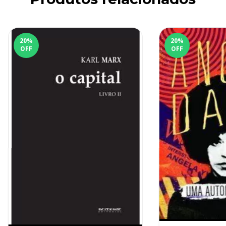
20
%
20
%
OFF
OFF