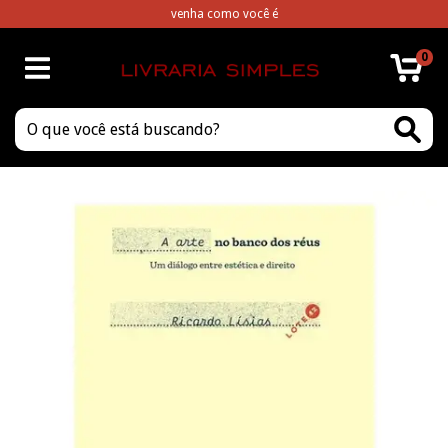
venha como você é
0