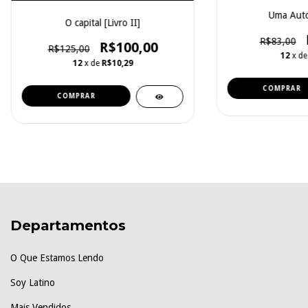
Uma Auto
O capital [Livro II]
R$83,00
R$100,00
R$125,00
12
x d
12
x de
R$10,29
Departamentos
O Que Estamos Lendo
Soy Latino
Mais Vendidos