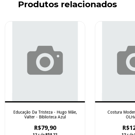
Produtos relacionados
Educação Da Tristeza - Hugo Mãe,
Costura Modern
Valter - Biblioteca Azul
OLH
R$79,90
R$12
12
x de
R$8,22
12
x de