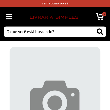
venha como você é
0