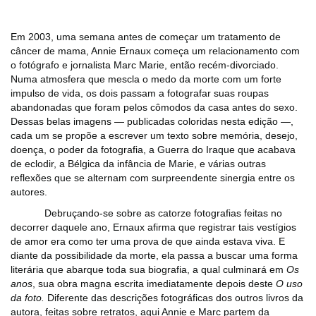
Em 2003, uma semana antes de começar um tratamento de
câncer de mama, Annie Ernaux começa um relacionamento com
o fotógrafo e jornalista Marc Marie, então recém-divorciado.
Numa atmosfera que mescla o medo da morte com um forte
impulso de vida, os dois passam a fotografar suas roupas
abandonadas que foram pelos cômodos da casa antes do sexo.
Dessas belas imagens ― publicadas coloridas nesta edição ―,
cada um se propõe a escrever um texto sobre memória, desejo,
doença, o poder da fotografia, a Guerra do Iraque que acabava
de eclodir, a Bélgica da infância de Marie, e várias outras
reflexões que se alternam com surpreendente sinergia entre os
autores.
Debruçando-se sobre as catorze fotografias feitas no
decorrer daquele ano, Ernaux afirma que registrar tais vestígios
de amor era como ter uma prova de que ainda estava viva. E
diante da possibilidade da morte, ela passa a buscar uma forma
literária que abarque toda sua biografia, a qual culminará em
Os
anos
, sua obra magna escrita imediatamente depois deste
O uso
da foto.
Diferente das descrições fotográficas dos outros livros da
autora, feitas sobre retratos, aqui Annie e Marc partem da