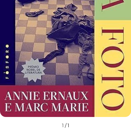
1
/
1