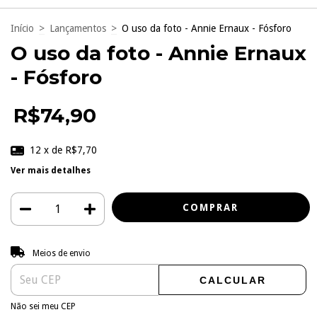
Início
>
Lançamentos
>
O uso da foto - Annie Ernaux - Fósforo
O uso da foto - Annie Ernaux
- Fósforo
R$74,90
12
x de
R$7,70
Ver mais detalhes
Entregas para o CEP:
ALTERAR CEP
Meios de envio
CALCULAR
Não sei meu CEP