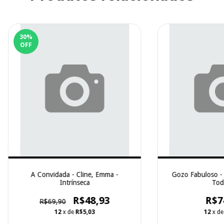
30
%
OFF
A Convidada - Cline, Emma -
Gozo Fabuloso - 
Intrínseca
Tod
R$48,93
R$7
R$69,90
12
x de
R$5,03
12
x d