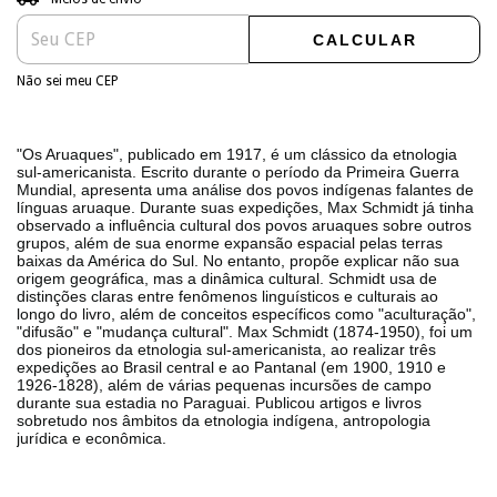
CALCULAR
Não sei meu CEP
"Os Aruaques", publicado em 1917, é um clássico da etnologia
sul-americanista. Escrito durante o período da Primeira Guerra
Mundial, apresenta uma análise dos povos indígenas falantes de
línguas aruaque. Durante suas expedições, Max Schmidt já tinha
observado a influência cultural dos povos aruaques sobre outros
grupos, além de sua enorme expansão espacial pelas terras
baixas da América do Sul. No entanto, propõe explicar não sua
origem geográfica, mas a dinâmica cultural. Schmidt usa de
distinções claras entre fenômenos linguísticos e culturais ao
longo do livro, além de conceitos específicos como "aculturação",
"difusão" e "mudança cultural". Max Schmidt (1874-1950), foi um
dos pioneiros da etnologia sul-americanista, ao realizar três
expedições ao Brasil central e ao Pantanal (em 1900, 1910 e
1926-1828), além de várias pequenas incursões de campo
durante sua estadia no Paraguai. Publicou artigos e livros
sobretudo nos âmbitos da etnologia indígena, antropologia
jurídica e econômica.