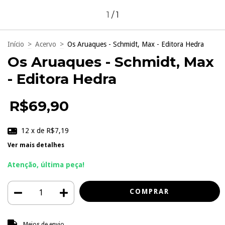
1
/
1
Início
>
Acervo
>
Os Aruaques - Schmidt, Max - Editora Hedra
Os Aruaques - Schmidt, Max
- Editora Hedra
R$69,90
12
x de
R$7,19
Ver mais detalhes
Atenção, última peça!
Entregas para o CEP:
ALTERAR CEP
Meios de envio