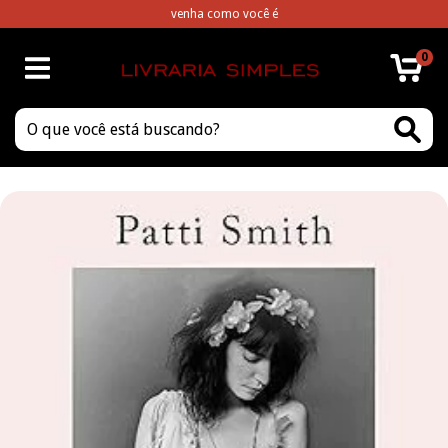
venha como você é
0