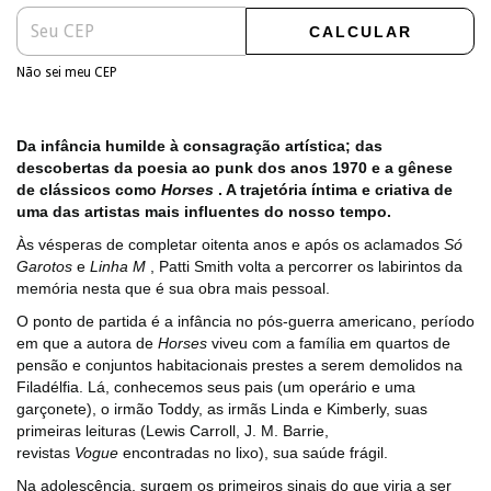
CALCULAR
Não sei meu CEP
Da infância humilde à consagração artística; das
descobertas da poesia ao punk dos anos 1970 e a gênese
de clássicos como
Horses
. A trajetória íntima e criativa de
uma das artistas mais influentes do nosso tempo.
Às vésperas de completar oitenta anos e após os aclamados
Só
Garotos
e
Linha M
, Patti Smith volta a percorrer os labirintos da
memória nesta que é sua obra mais pessoal.
O ponto de partida é a infância no pós-guerra americano, período
em que a autora de
Horses
viveu com a família em quartos de
pensão e conjuntos habitacionais prestes a serem demolidos na
Filadélfia. Lá, conhecemos seus pais (um operário e uma
garçonete), o irmão Toddy, as irmãs Linda e Kimberly, suas
primeiras leituras (Lewis Carroll, J. M. Barrie,
revistas
Vogue
encontradas no lixo), sua saúde frágil.
Na adolescência, surgem os primeiros sinais do que viria a ser