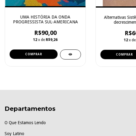
UMA HISTÓRIA DA ONDA
Alternativas Sist
PROGRESSISTA SUL-AMERICANA
decrescimen
ecofeminismo, dire
R$90,00
desglob
R$6
12
x de
R$9,26
12
x d
Departamentos
O Que Estamos Lendo
Soy Latino