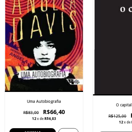
Uma Autobiografia
O capital 
R$66,40
R$83,00
R$125,00
12
x de
R$6,83
12
x de