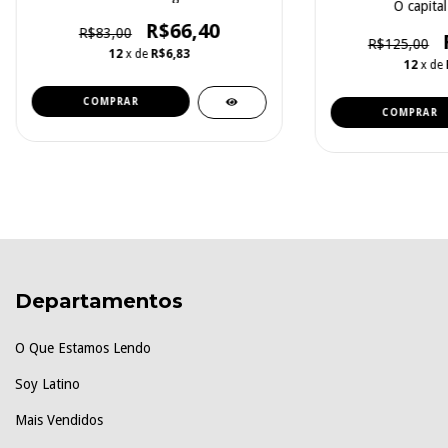
O capital 
R$66,40
R$83,00
R$125,00
12
x de
R$6,83
12
x de
Departamentos
O Que Estamos Lendo
Soy Latino
Mais Vendidos