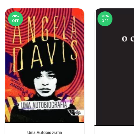
20
%
20
%
OFF
OFF
Uma Autobiografia