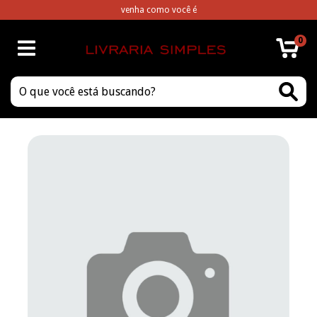
venha como você é
0