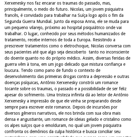
Xerxenesky nos faz encarar os traumas do passado, mas,
principalmente, o medo do futuro. Nicolas, um jovem psiquiatra
francês, é convidado para trabalhar na Suíça logo após o fim da
Segunda Guerra Mundial. Junto da esposa Anna, ele se muda para
um pequeno vilarejo, próximo ao hospital psiquiátrico onde vai
trabalhar. O lugar, conhecido por seus métodos humanizados de
tratamento, recebe internos de toda a Europa. Resistindo a
prescrever tratamentos como o eletrochoque, Nicolas conversa com
seus pacientes até que algo seja descoberto  tanto no inconsciente
do doente quanto no do próprio médico. Assim, diversas feridas de
guerra vêm à tona, em um jogo delicado que mistura confiança e
loucura. Tendo como pano de fundo o contexto de
desenvolvimento das primeiras drogas contra a depressão e outras
doenças psíquicas, Antônio Xerxenesky constrói um romance
tocante sobre os traumas, o passado e a possibilidade de ser feliz
apesar do sofrimento. Uma tristeza infinita dá ao leitor de Antônio
Xerxenesky a impressão de que ele vinha se preparando desde
sempre para escrever este romance. Depois de incursões por
diversos gêneros narrativos, ele nos brinda com sua obra mais
densa e angustiante, um romance de ideias gelado e cristalino como
os alpes suíços que o emolduram, no qual um jovem psiquiatra
confronta os demônios da culpa histórica e busca conciliar seu