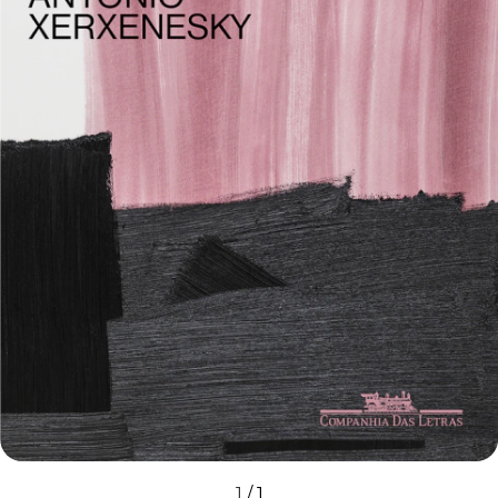
1
/
1