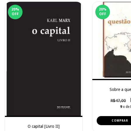
20
%
20
%
OFF
OFF
Sobre a que
R$47,00
9
x de
O capital [Livro II]