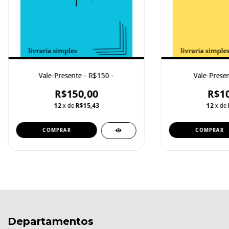
Vale-Presente - R$150 -
Vale-Prese
R$150,00
R$10
12
x de
R$15,43
12
x de
Departamentos