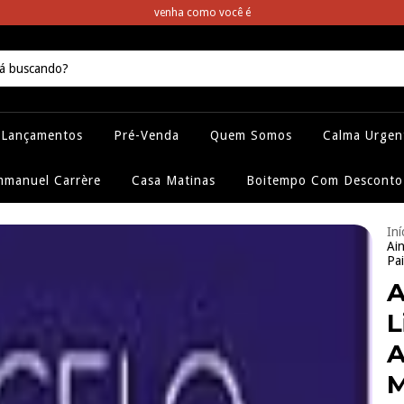
venha como você é
Lançamentos
Pré-Venda
Quem Somos
Calma Urgen
manuel Carrère
Casa Matinas
Boitempo Com Desconto
Iní
Ai
Pa
A
L
A
M