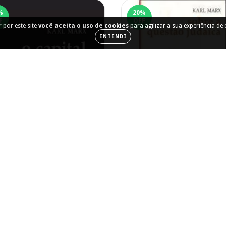
%
20
%
F
OFF
 por este site
você aceita o uso de cookies
para agilizar a sua experiência de
ENTENDI
Sobre a questão judaica
R$37,60
R$47,00
9
x de
R$5,08
O capital [Livro II]