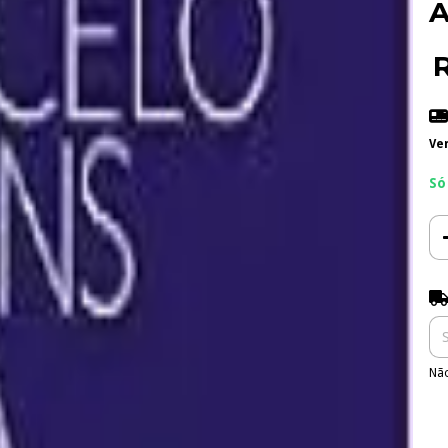
A
Ve
Só
Ent
Não