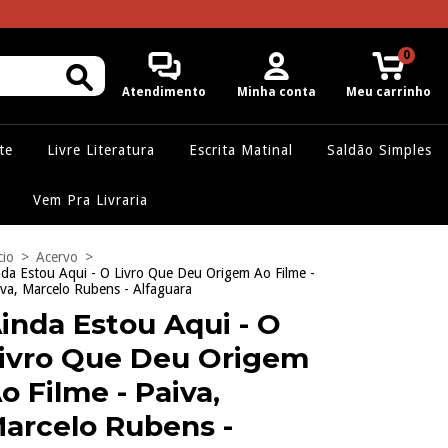
0
Atendimento
Minha conta
Meu carrinho
te
Livre Literatura
Escrita Matinal
Saldão Simples
Vem Pra Livraria
cio
>
Acervo
>
nda Estou Aqui - O Livro Que Deu Origem Ao Filme -
iva, Marcelo Rubens - Alfaguara
inda Estou Aqui - O
ivro Que Deu Origem
o Filme - Paiva,
arcelo Rubens -