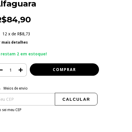
lfaguara
R$84,90
12
x de
R$8,73
r mais detalhes
 restam
2
em estoque!
regas para o CEP:
ALTERAR CEP
Meios de envio
CALCULAR
 sei meu CEP