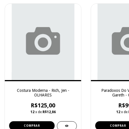
Costura Moderna - Rich, Jen -
Paradoxos Do V
OLHARES
Gareth -
R$125,00
R$9
12
x de
R$12,86
12
x de