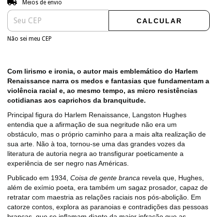
Meios de envio
CALCULAR
Não sei meu CEP
Com lirismo e ironia, o autor mais emblemático do Harlem
Renaissance narra os medos e fantasias que fundamentam a
violência racial e, ao mesmo tempo, as micro resistências
cotidianas aos caprichos da branquitude.
Principal figura do Harlem Renaissance, Langston Hughes
entendia que a afirmação de sua negritude não era um
obstáculo, mas o próprio caminho para a mais alta realização de
sua arte. Não à toa, tornou-se uma das grandes vozes da
literatura de autoria negra ao transfigurar poeticamente a
experiência de ser negro nas Américas.
Publicado em 1934,
Coisa de gente branca
revela que, Hughes,
além de exímio poeta, era também um sagaz prosador, capaz de
retratar com maestria as relações raciais nos pós-abolição. Em
catorze contos, explora as paranoias e contradições das pessoas
brancas, que se inflamam diante da maior infração que as