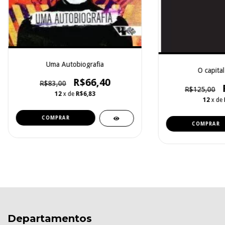
Uma Autobiografia
O capital 
R$66,40
R$83,00
R$125,00
12
x de
R$6,83
12
x de
Departamentos