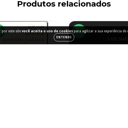
Produtos relacionados
%
20
%
 por este site
você aceita o uso de cookies
para agilizar a sua experiência de
F
OFF
ENTENDI
Sobre a questão judaica
R$37,60
R$47,00
9
x de
R$5,08