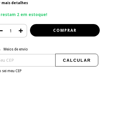
r mais detalhes
 restam
2
em estoque!
regas para o CEP:
ALTERAR CEP
Meios de envio
CALCULAR
 sei meu CEP