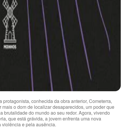
a protagonista, conhecida da obra anterior, Cometerra,
r mais o dom de localizar desaparecidos, um poder que
a brutalidade do mundo ao seu redor. Agora, vivendo
ria, que está grávida, a jovem enfrenta uma nova
violência e pela ausência.