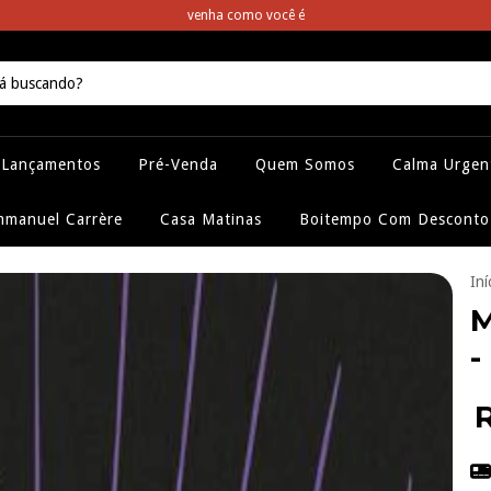
venha como você é
Lançamentos
Pré-Venda
Quem Somos
Calma Urgen
manuel Carrère
Casa Matinas
Boitempo Com Desconto
Iní
M
-