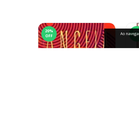
20
%
20
Ao navegar
OFF
OF