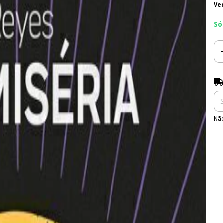
Ve
Só
Ent
Não