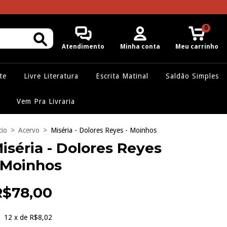
0
Atendimento
Minha conta
Meu carrinho
te
Livre Literatura
Escrita Matinal
Saldão Simples
Vem Pra Livraria
cio
>
Acervo
>
Miséria - Dolores Reyes - Moinhos
iséria - Dolores Reyes
 Moinhos
R$78,00
12
x de
R$8,02