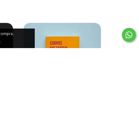
 compra.
Corpos que sofrem: Como lidar
com os efeitos Psicossociais da
Violência?
R$70,00
12
x de
R$7,20