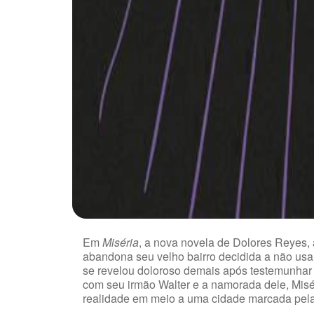
Em
Miséria
, a nova novela de Dolores Reyes, 
abandona seu velho bairro decidida a não usa
se revelou doloroso demais após testemunhar 
com seu irmão Walter e a namorada dele, Misé
realidade em meio a uma cidade marcada pela 