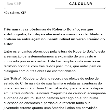
CALCULAR
Não sei meu CEP
Três narrativas póstumas de Roberto Bolaño, em que
autobiografia, fabulação alucinada e memórias da ditadura
chilena se entrelaçam no inconfundível universo literário do
autor.
Entre os encantos oferecidos pela leitura de Roberto Bolaño está
a sensação de testemunharmos a expansão de um vasto e
intrincado processo criativo. Este livro amplia ainda mais esse
território ficcional com três textos póstumos, que antecipam ou
dialogam com outras obras do escritor chileno.
Em “Pátria”, Rigoberto Belano recorda os efeitos do golpe de
estado do Chile na vida de sua família e relata as aventuras do
poeta revolucionário Juan Cherniakovski, que apareceria depois
em
Estrela distante
. A novela “Sepulcros de caubóis” acompanha
a jornada de Arturo Belano, famoso alter ego do autor, numa
sucessão de encontros e perdas que refletem tanto sua
juventude errante quanto uma América Latina em convulsão