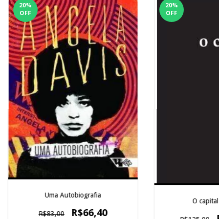
20
%
20
%
OFF
OFF
Uma Autobiografia
O capital 
R$66,40
R$83,00