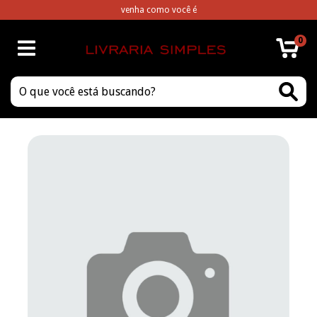
venha como você é
0