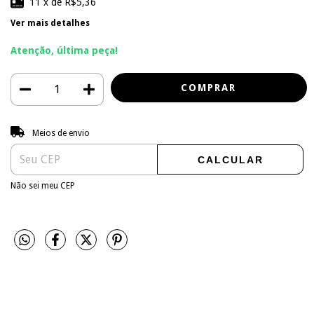
11
x de
R$5,36
Ver mais detalhes
Atenção, última peça!
Entregas para o CEP:
ALTERAR CEP
Meios de envio
CALCULAR
Não sei meu CEP