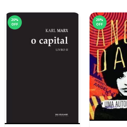
20
%
20
%
OFF
OFF