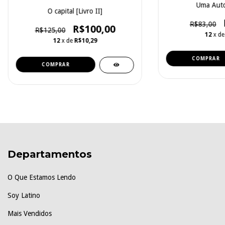
Uma Auto
O capital [Livro II]
R$83,00
R$100,00
R$125,00
12
x d
12
x de
R$10,29
Departamentos
O Que Estamos Lendo
Soy Latino
Mais Vendidos