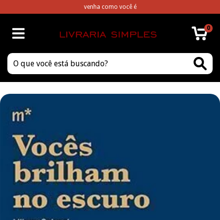
venha como você é
0